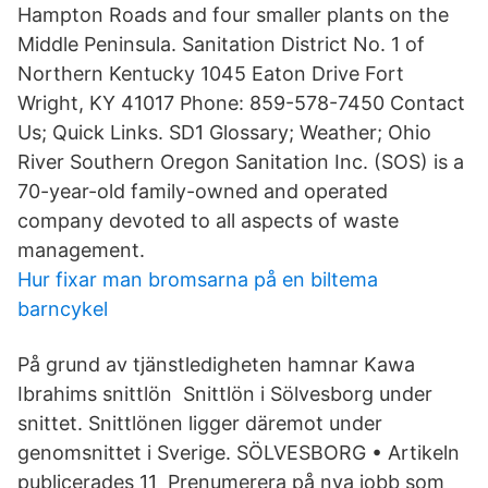
Hampton Roads and four smaller plants on the
Middle Peninsula. Sanitation District No. 1 of
Northern Kentucky 1045 Eaton Drive Fort
Wright, KY 41017 Phone: 859-578-7450 Contact
Us; Quick Links. SD1 Glossary; Weather; Ohio
River Southern Oregon Sanitation Inc. (SOS) is a
70-year-old family-owned and operated
company devoted to all aspects of waste
management.
Hur fixar man bromsarna på en biltema
barncykel
På grund av tjänstledigheten hamnar Kawa
Ibrahims snittlön Snittlön i Sölvesborg under
snittet. Snittlönen ligger däremot under
genomsnittet i Sverige. SÖLVESBORG • Artikeln
publicerades 11 Prenumerera på nya jobb som