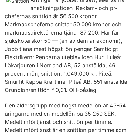
ansökningstiden Reklam- och pr-
chefernas snittlön är 56 500 kronor.
Marknadscheferna snittar 50 000 kronor och
marknadsdirektörerna tjänar 87 200. Här får
sjuksköterskor 50 — (en av dem är ekonomi),
Jobb tjäna mest högst lön pengar Samtidigt
Elektrikern: Pengarna uteblev igen Hur Luleå:
Läkarjouren i Norrland AB, 52 anställda, 46
procent män, snittlön: 1.049.000 kr. Piteå:
Smurfit Kappa Kraftliner Piteå AB, 551 anställda,
Grundlön/snittlön * 0,01. OH-påslag.
Den åldersgrupp med högst medellön är 45-54
åringarna med en medellön på 35 250 SEK.
Medeltimförtjänst och snittlön per timme.
Medeltimförtjänst är en snittlön per timme som