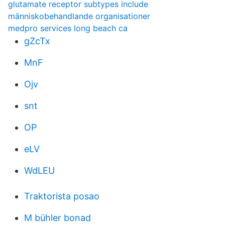
glutamate receptor subtypes include
människobehandlande organisationer
medpro services long beach ca
gZcTx
MnF
Ojv
snt
OP
eLV
WdLEU
Traktorista posao
M bühler bonad